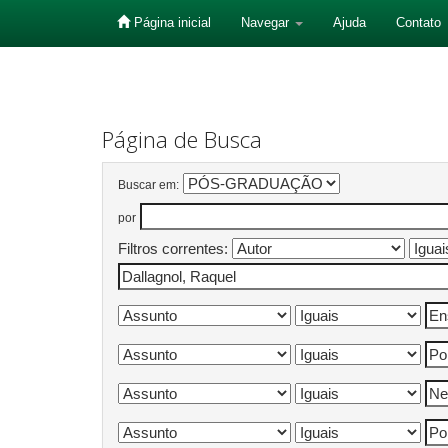
Página inicial
Navegar
Ajuda
Contato
Skip
navigation
Página de Busca
Buscar em:
por
Filtros correntes: