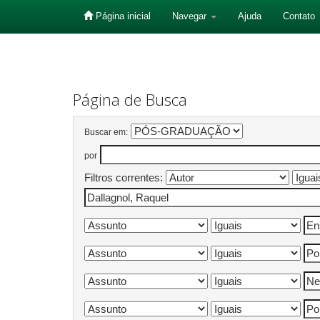
Página inicial
Navegar
Ajuda
Contato
Skip
navigation
Página de Busca
Buscar em:
por
Filtros correntes: