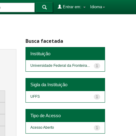
Entrar em:
Idioma
Busca facetada
Instituição
Universidade Federal da Fronteira...
1
Sigla da Instituição
UFFS
1
Tipo de Acesso
Acesso Aberto
1