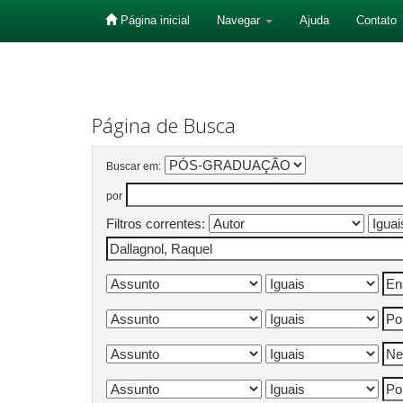
Página inicial
Navegar
Ajuda
Contato
Skip
navigation
Página de Busca
Buscar em:
por
Filtros correntes: