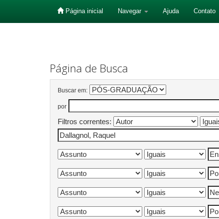
Página inicial
Navegar
Ajuda
Contato
Skip
navigation
Página de Busca
Buscar em:
por
Filtros correntes: