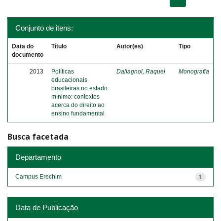
Conjunto de itens:
Data do
Título
Autor(es)
Tipo
documento
2013
Políticas
Dallagnol, Raquel
Monografia
educacionais
brasileiras no estado
mínimo: contextos
acerca do direito ao
ensino fundamental
Busca facetada
Departamento
Campus Erechim
1
Data de Publicação