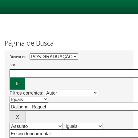
Skip
navigation
Página de Busca
Buscar em:
por
Filtros correntes: