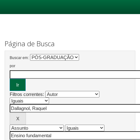
Skip
navigation
Página de Busca
Buscar em:
por
Filtros correntes: