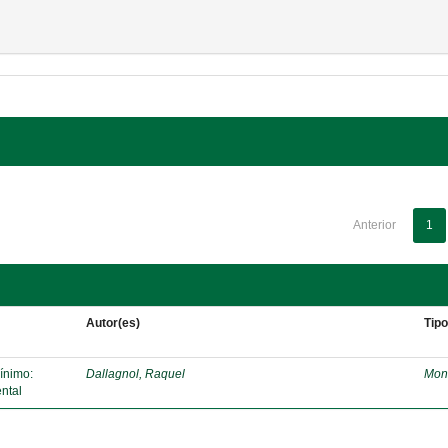
Anterior
1
Autor(es)
Tip
mínimo:
Dallagnol, Raquel
Mon
ntal