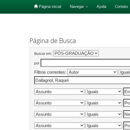
Página inicial
Navegar
Ajuda
Contato
Skip
navigation
Página de Busca
Buscar em:
por
Filtros correntes: