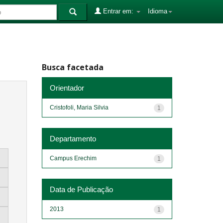
Entrar em:
Idioma
Busca facetada
Orientador
Cristofoli, Maria Silvia
1
Departamento
Campus Erechim
1
Data de Publicação
2013
1