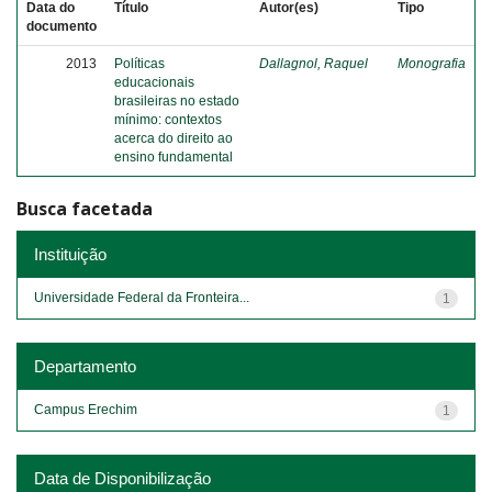
Data do
Título
Autor(es)
Tipo
documento
2013
Políticas
Dallagnol, Raquel
Monografia
educacionais
brasileiras no estado
mínimo: contextos
acerca do direito ao
ensino fundamental
Busca facetada
Instituição
Universidade Federal da Fronteira...
1
Departamento
Campus Erechim
1
Data de Disponibilização