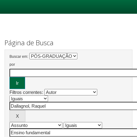
Skip
navigation
Página de Busca
Buscar em:
por
Filtros correntes: