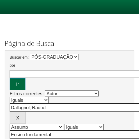
Skip
navigation
Página de Busca
Buscar em:
por
Filtros correntes: