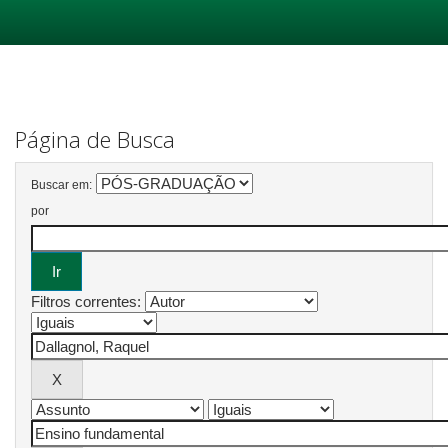
Skip
navigation
Página de Busca
Buscar em:
por
Filtros correntes: