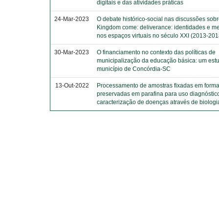
digitais e das atividades práticas
24-Mar-2023
O debate histórico-social nas discussões sobr
Kingdom come: deliverance: identidades e m
nos espaços virtuais no século XXI (2013-201
30-Mar-2023
O financiamento no contexto das políticas de
municipalização da educação básica: um est
município de Concórdia-SC
13-Out-2022
Processamento de amostras fixadas em forma
preservadas em parafina para uso diagnóstic
caracterização de doenças através de biologi