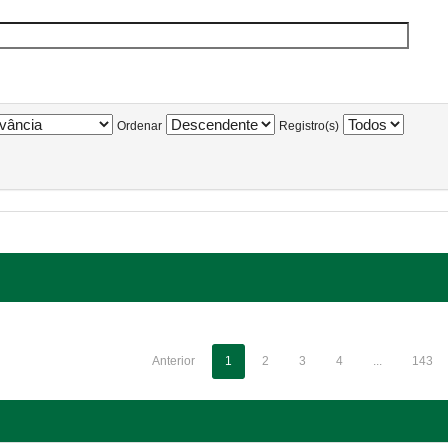
Ordenar
Registro(s)
Anterior
1
2
3
4
...
143