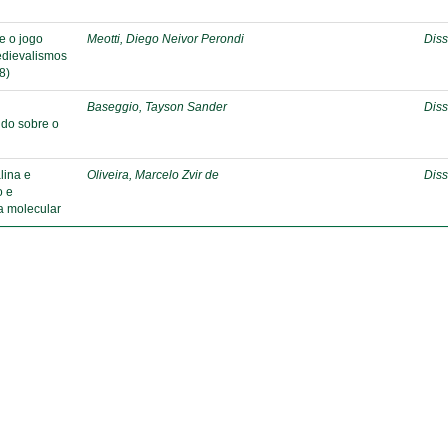
e o jogo
Meotti, Diego Neivor Perondi
Diss
edievalismos
8)
Baseggio, Tayson Sander
Diss
udo sobre o
lina e
Oliveira, Marcelo Zvir de
Diss
o e
a molecular