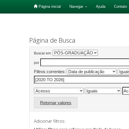
Página inicial
Navegar
Ajuda
Contato
Skip
navigation
Página de Busca
Buscar em:
por
Filtros correntes:
Retornar valores
Adicionar filtros: