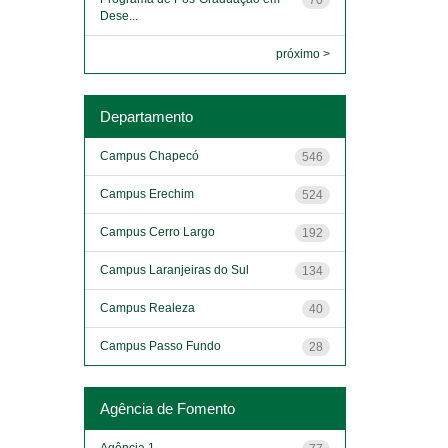
Dese...
próximo >
Departamento
Campus Chapecó
546
Campus Erechim
524
Campus Cerro Largo
192
Campus Laranjeiras do Sul
134
Campus Realeza
40
Campus Passo Fundo
28
Agência de Fomento
Agência 1