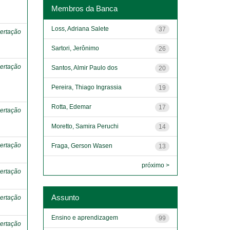
o
Membros da Banca
Loss, Adriana Salete
37
ertação
Sartori, Jerônimo
26
ertação
Santos, Almir Paulo dos
20
Pereira, Thiago Ingrassia
19
Rotta, Edemar
17
ertação
Moretto, Samira Peruchi
14
ertação
Fraga, Gerson Wasen
13
próximo >
ertação
Assunto
ertação
Ensino e aprendizagem
99
ertação