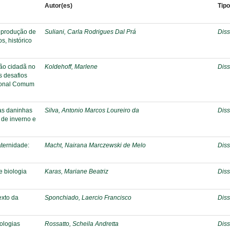
Autor(es)
Tip
 produção de
Suliani, Carla Rodrigues Dal Prá
Diss
s, histórico
ção cidadã no
Koldehoff, Marlene
Diss
s desafios
ional Comum
tas daninhas
Silva, Antonio Marcos Loureiro da
Diss
 de inverno e
aternidade:
Macht, Nairana Marczewski de Melo
Diss
e biologia
Karas, Mariane Beatriz
Diss
exto da
Sponchiado, Laercio Francisco
Diss
ologias
Rossatto, Scheila Andretta
Diss