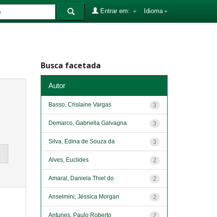
Entrar em:
Idioma
Busca facetada
Autor
Basso, Crislaine Vargas
3
Demarco, Gabriella Galvagna
3
Silva, Edina de Souza da
3
Alves, Euclides
2
Amaral, Daniela Thiel do
2
Anselmini, Jéssica Morgan
2
Antunes, Paulo Roberto
2