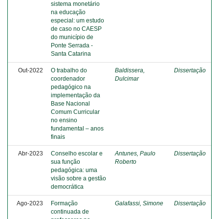
sistema monetário
na educação
especial: um estudo
de caso no CAESP
do município de
Ponte Serrada -
Santa Catarina
Out-2022
O trabalho do
Baldissera,
Dissertação
coordenador
Dulcimar
pedagógico na
implementação da
Base Nacional
Comum Curricular
no ensino
fundamental – anos
finais
Abr-2023
Conselho escolar e
Antunes, Paulo
Dissertação
sua função
Roberto
pedagógica: uma
visão sobre a gestão
democrática
Ago-2023
Formação
Galafassi, Simone
Dissertação
continuada de