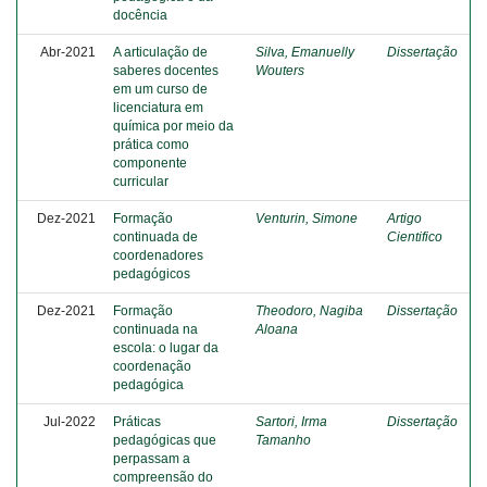
docência
Abr-2021
A articulação de
Silva, Emanuelly
Dissertação
saberes docentes
Wouters
em um curso de
licenciatura em
química por meio da
prática como
componente
curricular
Dez-2021
Formação
Venturin, Simone
Artigo
continuada de
Cientifico
coordenadores
pedagógicos
Dez-2021
Formação
Theodoro, Nagiba
Dissertação
continuada na
Aloana
escola: o lugar da
coordenação
pedagógica
Jul-2022
Práticas
Sartori, Irma
Dissertação
pedagógicas que
Tamanho
perpassam a
compreensão do