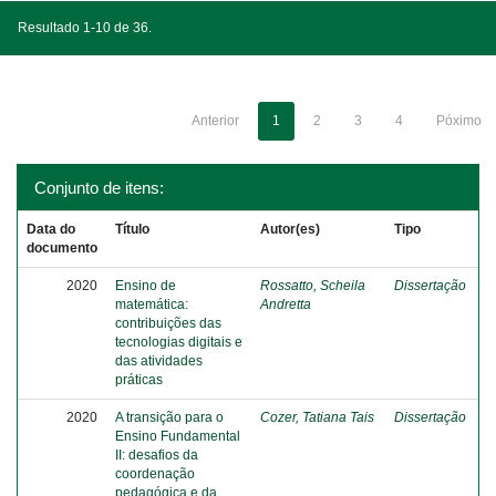
Resultado 1-10 de 36.
Anterior
1
2
3
4
Póximo
Conjunto de itens:
Data do
Título
Autor(es)
Tipo
documento
2020
Ensino de
Rossatto, Scheila
Dissertação
matemática:
Andretta
contribuições das
tecnologias digitais e
das atividades
práticas
2020
A transição para o
Cozer, Tatiana Tais
Dissertação
Ensino Fundamental
II: desafios da
coordenação
pedagógica e da