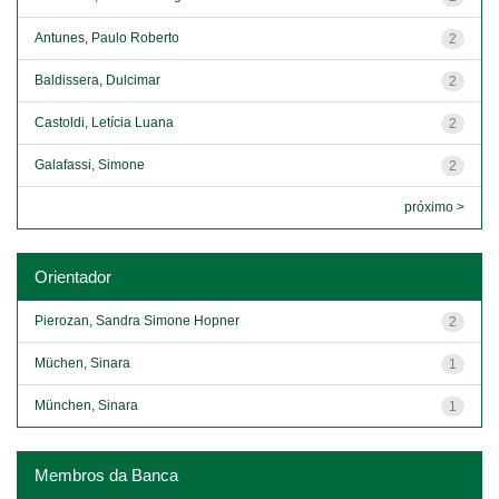
Antunes, Paulo Roberto
2
Baldissera, Dulcimar
2
Castoldi, Letícia Luana
2
Galafassi, Simone
2
próximo >
Orientador
Pierozan, Sandra Simone Hopner
2
Müchen, Sinara
1
München, Sinara
1
Membros da Banca