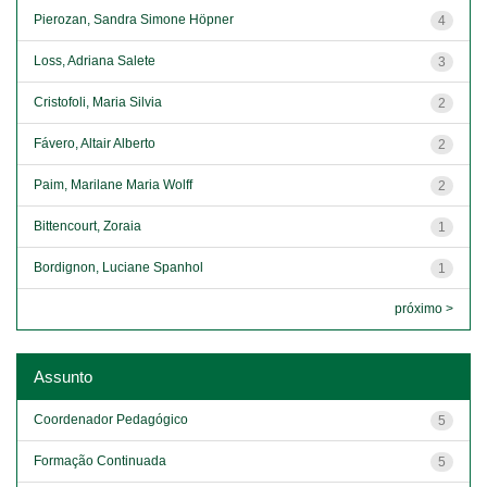
Pierozan, Sandra Simone Höpner
4
Loss, Adriana Salete
3
Cristofoli, Maria Silvia
2
Fávero, Altair Alberto
2
Paim, Marilane Maria Wolff
2
Bittencourt, Zoraia
1
Bordignon, Luciane Spanhol
1
próximo >
Assunto
Coordenador Pedagógico
5
Formação Continuada
5