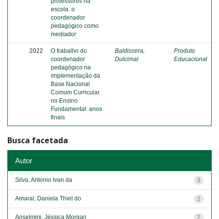
professores na
escola: o
coordenador
pedagógico como
mediador
2022
O trabalho do
Baldissera,
Produto
coordenador
Dulcimar
Educacional
pedagógico na
implementação da
Base Nacional
Comum Curricular
no Ensino
Fundamental: anos
finais
Busca facetada
Autor
Silva, Antonio Ivan da
3
Amaral, Daniela Thiel do
2
Anselmini, Jéssica Morgan
2