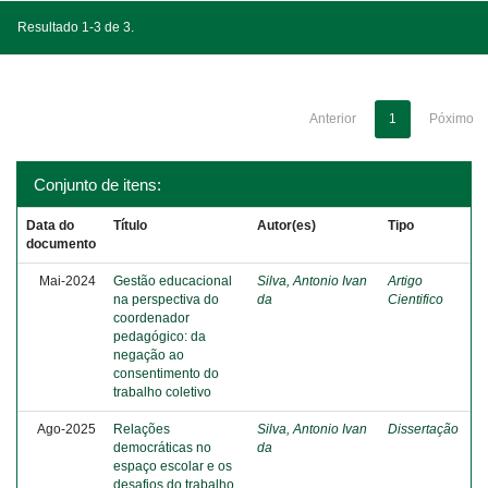
Resultado 1-3 de 3.
Anterior
1
Póximo
Conjunto de itens:
Data do
Título
Autor(es)
Tipo
documento
Mai-2024
Gestão educacional
Silva, Antonio Ivan
Artigo
na perspectiva do
da
Cientifico
coordenador
pedagógico: da
negação ao
consentimento do
trabalho coletivo
Ago-2025
Relações
Silva, Antonio Ivan
Dissertação
democráticas no
da
espaço escolar e os
desafios do trabalho