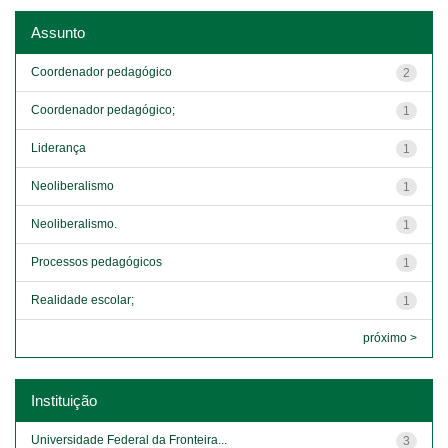
Assunto
Coordenador pedagógico
2
Coordenador pedagógico;
1
Liderança
1
Neoliberalismo
1
Neoliberalismo.
1
Processos pedagógicos
1
Realidade escolar;
1
próximo >
Instituição
Universidade Federal da Fronteira...
3