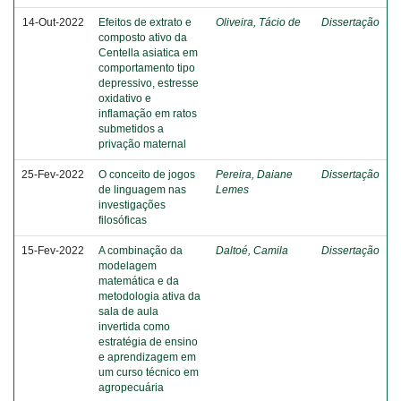
14-Out-2022
Efeitos de extrato e
Oliveira, Tácio de
Dissertação
composto ativo da
Centella asiatica em
comportamento tipo
depressivo, estresse
oxidativo e
inflamação em ratos
submetidos a
privação maternal
25-Fev-2022
O conceito de jogos
Pereira, Daiane
Dissertação
de linguagem nas
Lemes
investigações
filosóficas
15-Fev-2022
A combinação da
Daltoé, Camila
Dissertação
modelagem
matemática e da
metodologia ativa da
sala de aula
invertida como
estratégia de ensino
e aprendizagem em
um curso técnico em
agropecuária