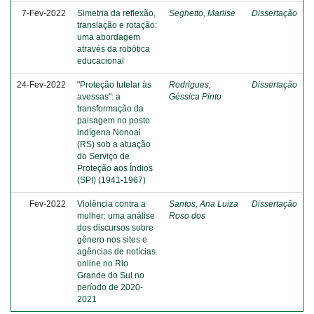
7-Fev-2022
Simetria da reflexão,
Seghetto, Marlise
Dissertação
translação e rotação:
uma abordagem
através da robótica
educacional
24-Fev-2022
"Proteção tutelar às
Rodrigues,
Dissertação
avessas": a
Géssica Pinto
transformação da
paisagem no posto
indígena Nonoai
(RS) sob a atuação
do Serviço de
Proteção aos Índios
(SPI) (1941-1967)
Fev-2022
Violência contra a
Santos, Ana Luiza
Dissertação
mulher: uma análise
Roso dos
dos discursos sobre
gênero nos sites e
agências de notícias
online no Rio
Grande do Sul no
período de 2020-
2021