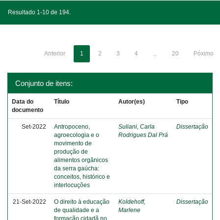
Resultado 1-10 de 194.
Anterior
1
2
3
4
...
20
Póximo
Conjunto de itens:
Data do
Título
Autor(es)
Tipo
documento
Set-2022
Antropoceno,
Suliani, Carla
Dissertação
agroecologia e o
Rodrigues Dal Prá
movimento de
produção de
alimentos orgânicos
da serra gaúcha:
conceitos, histórico e
interlocuções
21-Set-2022
O direito à educação
Koldehoff,
Dissertação
de qualidade e a
Marlene
formação cidadã no