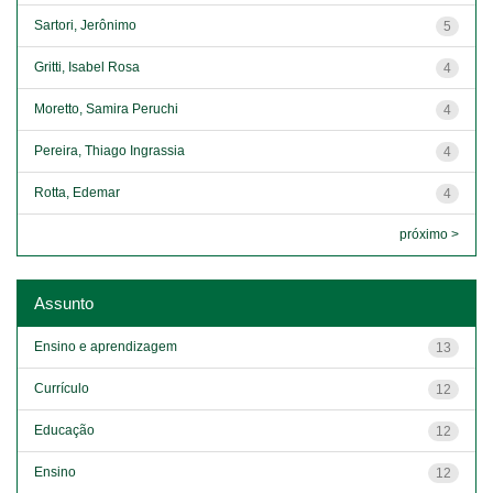
Sartori, Jerônimo
5
Gritti, Isabel Rosa
4
Moretto, Samira Peruchi
4
Pereira, Thiago Ingrassia
4
Rotta, Edemar
4
próximo >
Assunto
Ensino e aprendizagem
13
Currículo
12
Educação
12
Ensino
12