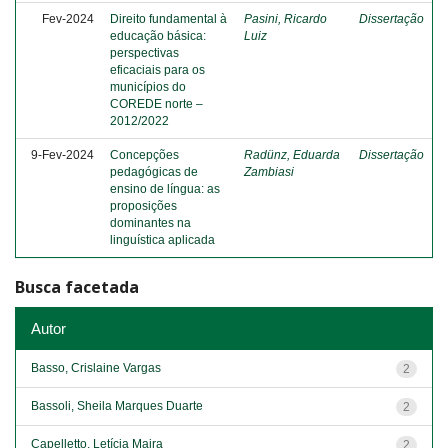
Fev-2024
Direito fundamental à
Pasini, Ricardo
Dissertação
educação básica:
Luiz
perspectivas
eficaciais para os
municípios do
COREDE norte –
2012/2022
9-Fev-2024
Concepções
Radünz, Eduarda
Dissertação
pedagógicas de
Zambiasi
ensino de língua: as
proposições
dominantes na
linguística aplicada
Busca facetada
Autor
Basso, Crislaine Vargas
2
Bassoli, Sheila Marques Duarte
2
Capelletto, Letícia Maira
2