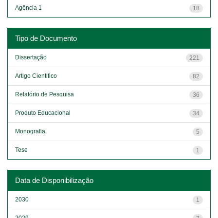
Agência 1
18
Tipo de Documento
Dissertação
221
Artigo Cientifico
82
Relatório de Pesquisa
36
Produto Educacional
34
Monografia
5
Tese
1
Data de Disponibilização
2030
1
2029