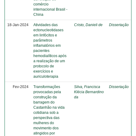
comércio
internacional Brasil -
China
18-Jan-2024
Atividades das
Cristo, Danieli de
Dissertação
ectonucleotidases
em linfócitos e
parâmetros
inflamatórios em
pacientes
hemodialíticos após
a realização de um
protocolo de
exercícios e
auriculoterapia
Fev-2024
Transformações
Silva, Francisca
Dissertação
provocadas pela
Klécia Bernardino
construção da
da
barragem do
Castanhão na vida
cotidiana sob a
perspectiva das
mulheres do
movimento dos
atingidos por