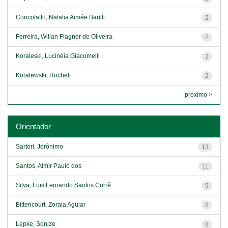
Concolatto, Natalia Aimée Barilli
2
Ferreira, Willan Flagner de Oliveira
2
Koraleski, Lucinéia Giacomelli
2
Koralewski, Rocheli
2
próximo >
Orientador
Sartori, Jerônimo
13
Santos, Almir Paulo dos
11
Silva, Luis Fernando Santos Corrê...
9
Bittencourt, Zoraia Aguiar
8
Lepke, Sonize
8