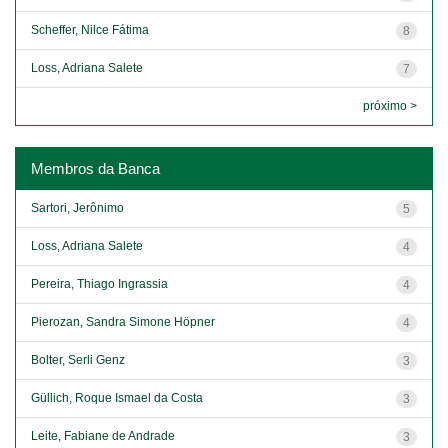
Scheffer, Nilce Fátima
8
Loss, Adriana Salete
7
próximo >
Membros da Banca
Sartori, Jerônimo
5
Loss, Adriana Salete
4
Pereira, Thiago Ingrassia
4
Pierozan, Sandra Simone Höpner
4
Bolter, Serli Genz
3
Güllich, Roque Ismael da Costa
3
Leite, Fabiane de Andrade
3