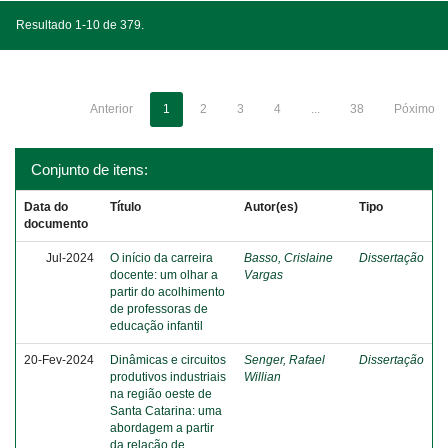
Resultado 1-10 de 379.
Anterior
1
2
3
4
...
38
Póximo
Conjunto de itens:
Data do
Título
Autor(es)
Tipo
documento
Jul-2024
O início da carreira
Basso, Crislaine
Dissertação
docente: um olhar a
Vargas
partir do acolhimento
de professoras de
educação infantil
20-Fev-2024
Dinâmicas e circuitos
Senger, Rafael
Dissertação
produtivos industriais
Willian
na região oeste de
Santa Catarina: uma
abordagem a partir
da relação de