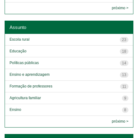
próximo >
Assunto
Escola rural
23
Educação
18
Políticas públicas
14
Ensino e aprendizagem
13
Formação de professores
11
Agricultura familiar
9
Ensino
8
próximo >