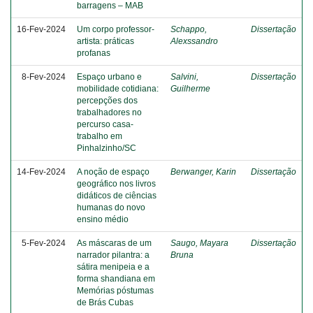
barragens – MAB
16-Fev-2024
Um corpo professor-
Schappo,
Dissertação
artista: práticas
Alexssandro
profanas
8-Fev-2024
Espaço urbano e
Salvini,
Dissertação
mobilidade cotidiana:
Guilherme
percepções dos
trabalhadores no
percurso casa-
trabalho em
Pinhalzinho/SC
14-Fev-2024
A noção de espaço
Berwanger, Karin
Dissertação
geográfico nos livros
didáticos de ciências
humanas do novo
ensino médio
5-Fev-2024
As máscaras de um
Saugo, Mayara
Dissertação
narrador pilantra: a
Bruna
sátira menipeia e a
forma shandiana em
Memórias póstumas
de Brás Cubas