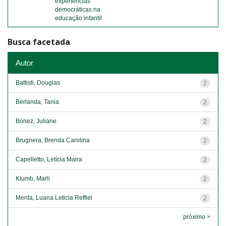
experiências
democráticas na
educação infantil
Busca facetada
Autor
Battisti, Douglas
2
Berlanda, Tania
2
Bonez, Juliane
2
Brugnera, Brenda Carolina
2
Capelletto, Letícia Maira
2
Klumb, Marli
2
Menta, Luana Leticia Reffiel
2
próximo >