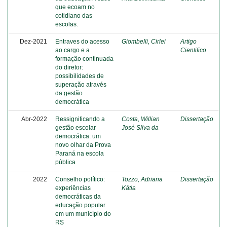
que ecoam no
cotidiano das
escolas.
Dez-2021
Entraves do acesso
Giombelli, Cirlei
Artigo
ao cargo e a
Cientifico
formação continuada
do diretor:
possibilidades de
superação através
da gestão
democrática
Abr-2022
Ressignificando a
Costa, Willian
Dissertação
gestão escolar
José Silva da
democrática: um
novo olhar da Prova
Paraná na escola
pública
2022
Conselho político:
Tozzo, Adriana
Dissertação
experiências
Kátia
democráticas da
educação popular
em um município do
RS