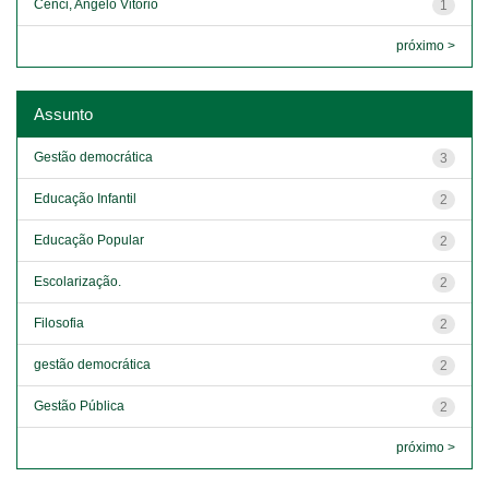
Cenci, Angelo Vitorio
1
próximo >
Assunto
Gestão democrática
3
Educação Infantil
2
Educação Popular
2
Escolarização.
2
Filosofia
2
gestão democrática
2
Gestão Pública
2
próximo >