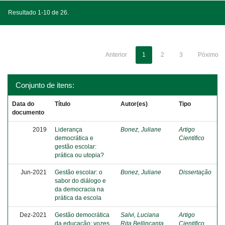
Resultado 1-10 de 26.
Anterior
1
2
3
Póximo
Conjunto de itens:
Data do
Título
Autor(es)
Tipo
documento
2019
Liderança
Bonez, Juliane
Artigo
democrática e
Cientifico
gestão escolar:
prática ou utopia?
Jun-2021
Gestão escolar: o
Bonez, Juliane
Dissertação
sabor do diálogo e
da democracia na
prática da escola
Dez-2021
Gestão democrática
Salvi, Luciana
Artigo
da educação: vozes
Rita Bellincanta
Cientifico