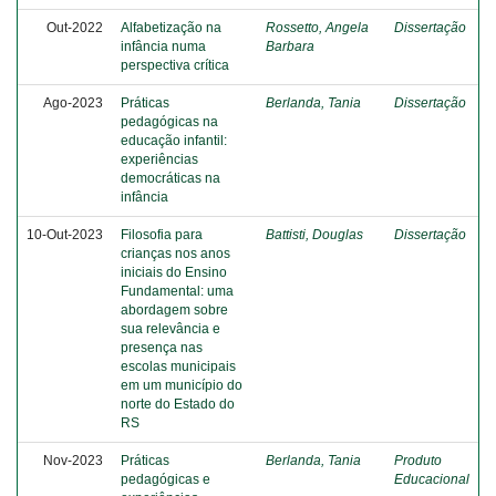
Out-2022
Alfabetização na
Rossetto, Angela
Dissertação
infância numa
Barbara
perspectiva crítica
Ago-2023
Práticas
Berlanda, Tania
Dissertação
pedagógicas na
educação infantil:
experiências
democráticas na
infância
10-Out-2023
Filosofia para
Battisti, Douglas
Dissertação
crianças nos anos
iniciais do Ensino
Fundamental: uma
abordagem sobre
sua relevância e
presença nas
escolas municipais
em um município do
norte do Estado do
RS
Nov-2023
Práticas
Berlanda, Tania
Produto
pedagógicas e
Educacional