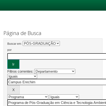
Skip
navigation
Página de Busca
Buscar em:
por
Filtros correntes: