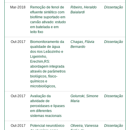
Mar-2018
Remoção de fenol de
Ribeiro, Heraldo
Dissertação
efluente sintético com
Baialardi
biofilme suportado em
carvão ativado: estudo
em batelada e em
leito fixo
Out-2017
Biomonitoramento da
Chagas, Flávia
Dissertação
qualidade de água
Bernardo
dos rios Leãozinho e
Ligeirinho,
Erechim,RS:
abordagem integrada
através de parâmetros
biológicos, físico-
químicos e
microbiológicos,
Out-2017
Avaliação da
Golunski, Simone
Dissertação
atividade de
Maria
peroxidases e lipases
em diferentes
sistemas reacionais
Out-2017
Potencial neurotóxico
Oliveira, Vanessa
Dissertação