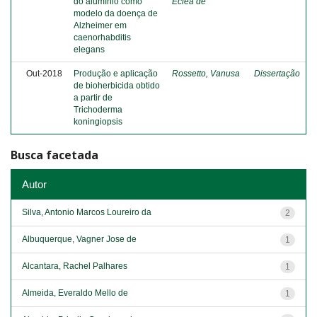
do alumínio como
Ecléa de
modelo da doença de
Alzheimer em
caenorhabditis
elegans
Out-2018
Produção e aplicação
Rossetto, Vanusa
Dissertação
de bioherbicida obtido
a partir de
Trichoderma
koningiopsis
Busca facetada
Autor
Silva, Antonio Marcos Loureiro da
2
Albuquerque, Vagner Jose de
1
Alcantara, Rachel Palhares
1
Almeida, Everaldo Mello de
1