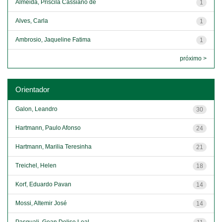
Almeida, Priscila Cassiano de
1
Alves, Carla
1
Ambrosio, Jaqueline Fatima
1
próximo >
Orientador
Galon, Leandro
30
Hartmann, Paulo Afonso
24
Hartmann, Marilia Teresinha
21
Treichel, Helen
18
Korf, Eduardo Pavan
14
Mossi, Altemir José
14
Pasquali, Gean Delise Leal