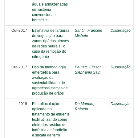
água e armazenadas
em sistema
convencional e
hermético
Out-2017
Estimativa de larguras
Santin, Francele
Dissertação
de vegetação para
Michele
zonas ripárias através
de redes neurais : o
caso da remoção do
nitrogênio
Out-2017
Uso da metodologia
Pauletti, Elisson
Dissertação
emergética para
Stephânio Savi
avaliação da
sustentabilidade de
agroecossistemas de
produção de grãos
2019
Eletrofloculação
De Maman,
Dissertação
aplicada no
Rafaela
tratamento de efluente
têxtil utilizando como
eletrodos resíduo de
indústria de fundição
e sucata de ferro