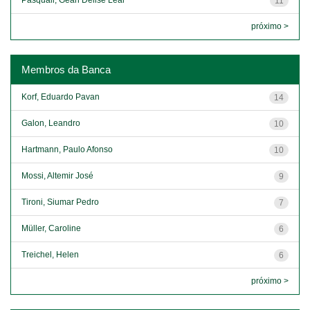
11
próximo >
Membros da Banca
Korf, Eduardo Pavan
14
Galon, Leandro
10
Hartmann, Paulo Afonso
10
Mossi, Altemir José
9
Tironi, Siumar Pedro
7
Müller, Caroline
6
Treichel, Helen
6
próximo >