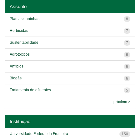
Assunto
Plantas daninhas
8
Herbicidas
7
Sustentabilidade
7
Agrotóxicos
6
Anfíbios
6
Biogás
6
Tratamento de efluentes
5
próximo >
Instituição
Universidade Federal da Fronteira...
150