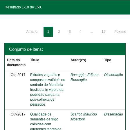
Resultado 1-10 de 150.
Anterior
1
2
3
4
...
15
Póximo
Conjunto de itens:
Data do
Título
Autor(es)
Tipo
documento
Out-2017
Extratos vegetais e
Baseggio, Ediane
Dissertação
compostos voláteis no
Roncaglio
controle de Monilinia
fructicola in vitro e da
podridão parda na
pós-colheita de
pêssegos
Out-2017
Qualidade de
Scariot, Maurício
Dissertação
sementes de trigo
Albertoni
colhidas com
diferentes teores de