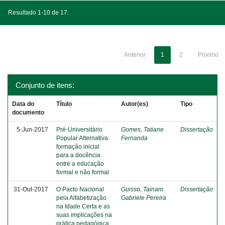
Resultado 1-10 de 17.
Anterior
1
2
Póximo
Conjunto de itens:
Data do
Título
Autor(es)
Tipo
documento
5-Jun-2017
Pré-Universitário
Gomes, Tatiane
Dissertação
Popular Alternativa:
Fernanda
formação inicial
para a docência
entre a educação
formal e não formal
31-Out-2017
O Pacto Nacional
Guisso, Tainam
Dissertação
pela Alfabetização
Gabriele Pereira
na Idade Certa e as
suas implicações na
prática pedagógica