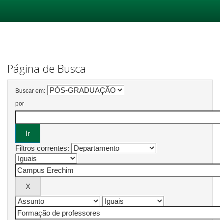
Skip
navigation
Página de Busca
Buscar em:
por
Filtros correntes: