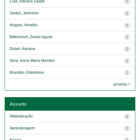
Loss, Adriana Salete
7
Sartori, Jerônimo
5
Nogaro, Arnaldo
4
Bittencourt, Zoraia Aguiar
2
Dickel, Adriana
2
Silva, Ivone Maria Mendes
2
Brandão, Edemilson
1
próximo >
Assunto
Alfabetização
3
Aprendizagem
2
Ensino