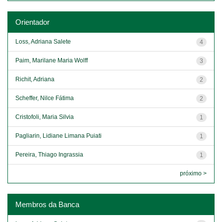
Orientador
Loss, Adriana Salete
4
Paim, Marilane Maria Wolff
3
Richit, Adriana
2
Scheffer, Nilce Fátima
2
Cristofoli, Maria Silvia
1
Pagliarin, Lidiane Limana Puiati
1
Pereira, Thiago Ingrassia
1
próximo >
Membros da Banca