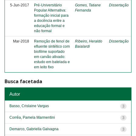
5-Jun-2017
Pré-Universitário
Gomes, Tatiane
Dissertação
Popular Alternativa:
Fernanda
formação inicial para
a docência entre a
educação formal e
não formal
Mar-2018
Remoção de fenol de
Ribeiro, Heraldo
Dissertação
efluente sintético com
Baialardi
biofilme suportado
em carvão ativado:
estudo em batelada e
em leito fixo
Busca facetada
Autor
Basso, Crislaine Vargas
3
Corrêa, Pamela Marmentini
3
Demarco, Gabriella Galvagna
3