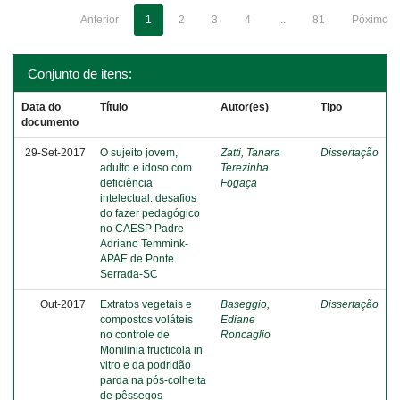
Anterior
1
2
3
4
...
81
Póximo
Conjunto de itens:
Data do
Título
Autor(es)
Tipo
documento
29-Set-2017
O sujeito jovem,
Zatti, Tanara
Dissertação
adulto e idoso com
Terezinha
deficiência
Fogaça
intelectual: desafios
do fazer pedagógico
no CAESP Padre
Adriano Temmink-
APAE de Ponte
Serrada-SC
Out-2017
Extratos vegetais e
Baseggio,
Dissertação
compostos voláteis
Ediane
no controle de
Roncaglio
Monilinia fructicola in
vitro e da podridão
parda na pós-colheita
de pêssegos