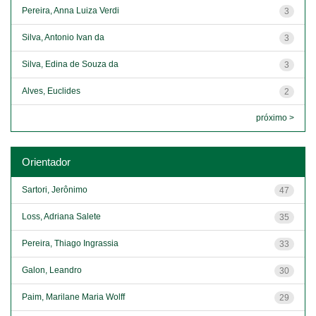
Pereira, Anna Luiza Verdi
3
Silva, Antonio Ivan da
3
Silva, Edina de Souza da
3
Alves, Euclides
2
próximo >
Orientador
Sartori, Jerônimo
47
Loss, Adriana Salete
35
Pereira, Thiago Ingrassia
33
Galon, Leandro
30
Paim, Marilane Maria Wolff
29