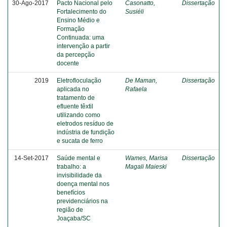
30-Ago-2017
Pacto Nacional pelo
Casonatto,
Dissertação
Fortalecimento do
Susiéli
Ensino Médio e
Formação
Continuada: uma
intervenção a partir
da percepção
docente
2019
Eletrofloculação
De Maman,
Dissertação
aplicada no
Rafaela
tratamento de
efluente têxtil
utilizando como
eletrodos resíduo de
indústria de fundição
e sucata de ferro
14-Set-2017
Saúde mental e
Wames, Marisa
Dissertação
trabalho: a
Magali Maieski
invisibilidade da
doença mental nos
benefícios
previdenciários na
região de
Joaçaba/SC