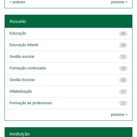
< anterior
próximo >
Assunto
Educação
40
Educação Infantil
26
Gestão escolar
21
Formação continuada
20
Gestão Escolar
18
Alfabetização
17
Formação de professores
17
próximo >
Instituição