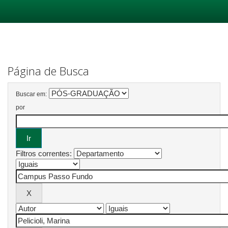
Skip
navigation
Página de Busca
Buscar em:
por
Filtros correntes: