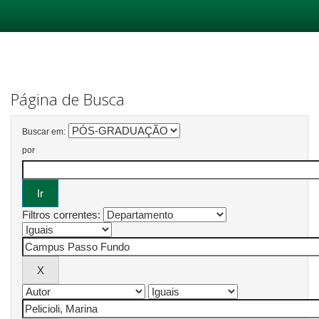
Skip
navigation
Página de Busca
Buscar em:
por
Filtros correntes: