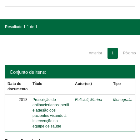
Resultado 1-1 de 1.
Anterior
1
Póximo
Conjunto de itens:
Data do
Título
Autor(es)
Tipo
documento
2018
Prescrição de
Pelicioli, Marina
Monografia
antibacterianos: perfil
e adesão dos
pacientes visando à
intervenção na
equipe de saúde