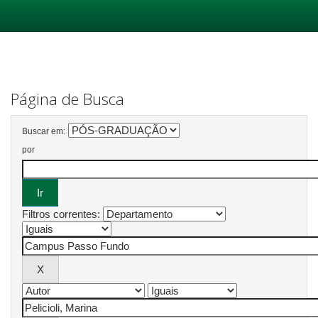
Skip
navigation
Página de Busca
Buscar em:
por
Filtros correntes: