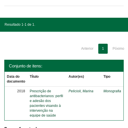
Resultado 1-1 de 1.
Anterior
1
Póximo
Conjunto de itens:
Data do
Título
Autor(es)
Tipo
documento
2018
Prescrição de
Pelicioli, Marina
Monografia
antibacterianos: perfil
e adesão dos
pacientes visando à
intervenção na
equipe de saúde