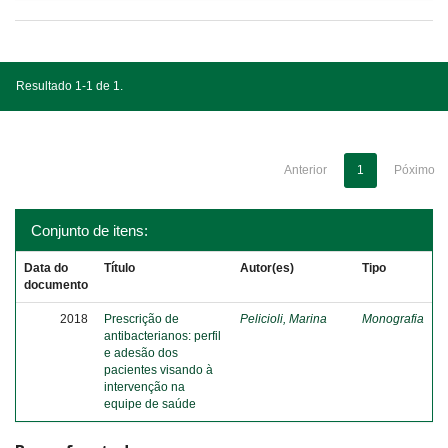
Resultado 1-1 de 1.
Anterior
1
Póximo
Conjunto de itens:
Data do
Título
Autor(es)
Tipo
documento
2018
Prescrição de
Pelicioli, Marina
Monografia
antibacterianos: perfil
e adesão dos
pacientes visando à
intervenção na
equipe de saúde