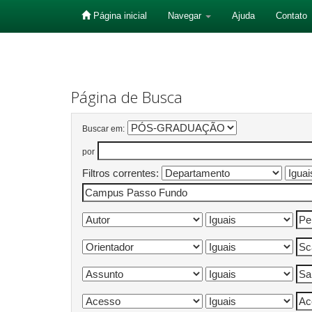
Página inicial
Navegar
Ajuda
Contato
Skip
navigation
Página de Busca
Buscar em:
por
Filtros correntes: