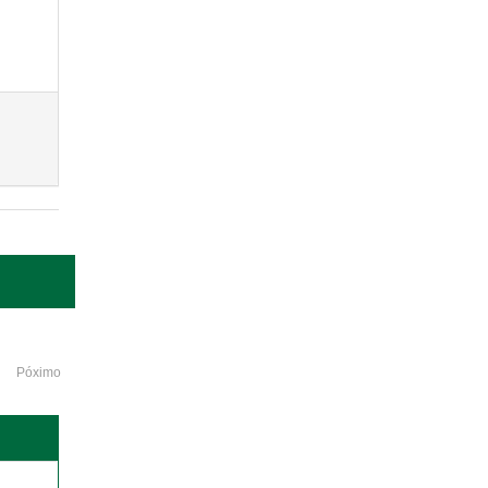
Póximo
o