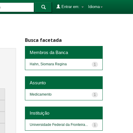
Entrar em:
Idioma
Busca facetada
Membros da Banca
Hahn, Siomara Regina
1
Assunto
Medicamento
1
Instituição
Universidade Federal da Fronteira...
1