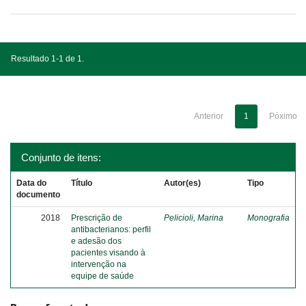
Resultado 1-1 de 1.
Anterior
1
Póximo
Conjunto de itens:
Data do
Título
Autor(es)
Tipo
documento
2018
Prescrição de
Pelicioli, Marina
Monografia
antibacterianos: perfil
e adesão dos
pacientes visando à
intervenção na
equipe de saúde