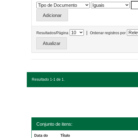
|
Resultados/Página
Ordenar registros por
Resultado 1-1 de 1.
Conjunto de itens:
Data do
Título