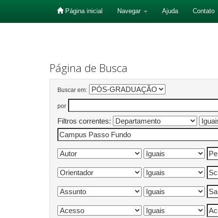
Página inicial
Navegar
Ajuda
Contato
Skip
navigation
Página de Busca
Buscar em:
por
Filtros correntes: