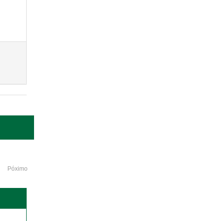
Póximo
o