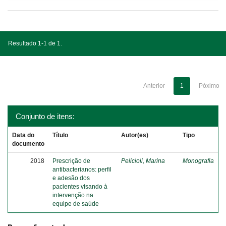
Resultado 1-1 de 1.
Anterior
1
Póximo
Conjunto de itens:
Data do
Título
Autor(es)
Tipo
documento
2018
Prescrição de
Pelicioli, Marina
Monografia
antibacterianos: perfil
e adesão dos
pacientes visando à
intervenção na
equipe de saúde