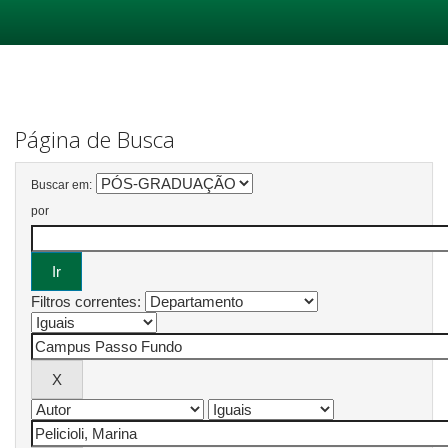
Skip
navigation
Página de Busca
Buscar em:
por
Filtros correntes: