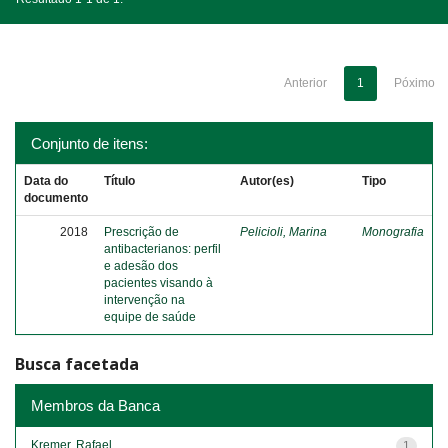
Anterior
1
Póximo
Conjunto de itens:
Data do
Título
Autor(es)
Tipo
documento
2018
Prescrição de
Pelicioli, Marina
Monografia
antibacterianos: perfil
e adesão dos
pacientes visando à
intervenção na
equipe de saúde
Busca facetada
Membros da Banca
Kremer, Rafael
1