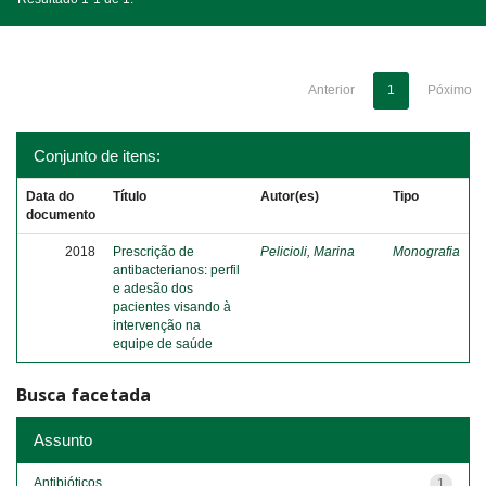
Anterior
1
Póximo
Conjunto de itens:
Data do
Título
Autor(es)
Tipo
documento
2018
Prescrição de
Pelicioli, Marina
Monografia
antibacterianos: perfil
e adesão dos
pacientes visando à
intervenção na
equipe de saúde
Busca facetada
Assunto
Antibióticos
1