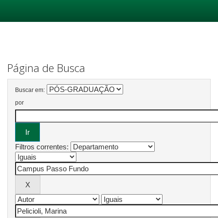
Skip
navigation
Página de Busca
Buscar em:
por
Filtros correntes: