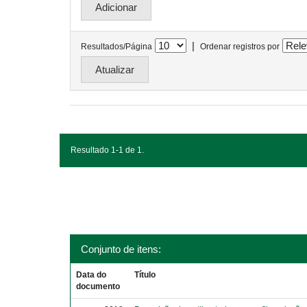
|
Resultados/Página
Ordenar registros por
Resultado 1-1 de 1.
Conjunto de itens:
Data do
Título
documento