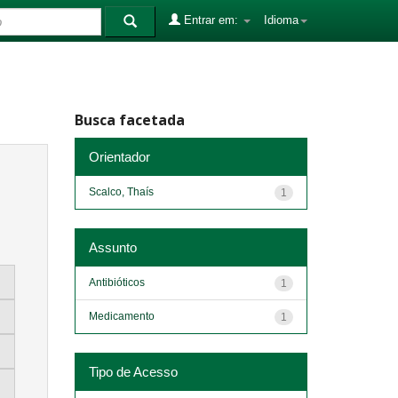
Entrar em:
Idioma
Busca facetada
Orientador
Scalco, Thaís
1
Assunto
Antibióticos
1
Medicamento
1
Tipo de Acesso