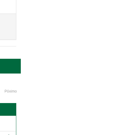
Póximo
o