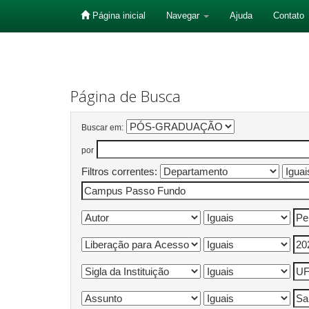
Página inicial
Navegar
Ajuda
Contato
Skip
navigation
Página de Busca
Buscar em:
por
Filtros correntes: