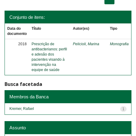
Conjunto de itens:
Data do
Título
Autor(es)
Tipo
documento
2018
Prescrição de
Pelicioli, Marina
Monografia
antibacterianos: perfil
e adesão dos
pacientes visando à
intervenção na
equipe de saúde
Busca facetada
Membros da Banca
Kremer, Rafael
1
Assunto