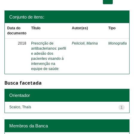
Conjunto de itens:
Data do
Título
Autor(es)
Tipo
documento
2018
Prescrição de
Pelicioli, Marina
Monografia
antibacterianos: perfil
e adesão dos
pacientes visando à
intervenção na
equipe de saúde
Busca facetada
Orientador
Scalco, Thaís
1
Membros da Banca