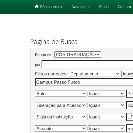
Página inicial
Navegar
Ajuda
Contato
Skip
navigation
Página de Busca
Buscar em:
por
Filtros correntes: