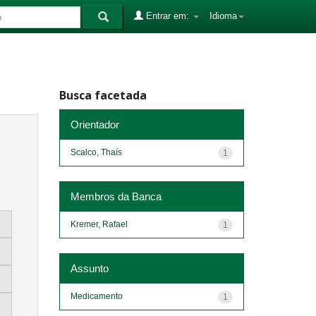
Entrar em:
Idioma
Busca facetada
Orientador
Scalco, Thaís
1
Membros da Banca
Kremer, Rafael
1
Assunto
Medicamento
1