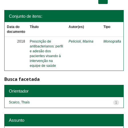
Conjunto de itens:
Data do
Título
Autor(es)
Tipo
documento
2018
Prescrição de
Pelicioli, Marina
Monografia
antibacterianos: perfil
e adesão dos
pacientes visando à
intervenção na
equipe de saúde
Busca facetada
Orientador
Scalco, Thaís
1
Assunto