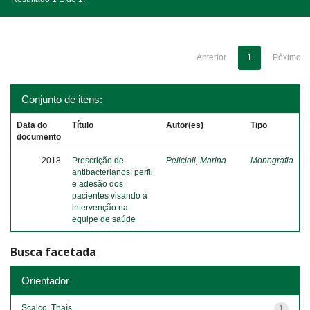
Anterior
1
Póximo
Conjunto de itens:
Data do
Título
Autor(es)
Tipo
documento
2018
Prescrição de
Pelicioli, Marina
Monografia
antibacterianos: perfil
e adesão dos
pacientes visando à
intervenção na
equipe de saúde
Busca facetada
Orientador
Scalco, Thaís
1