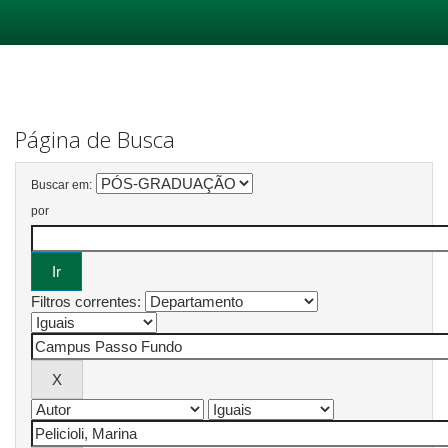
Skip
navigation
Página de Busca
Buscar em:
por
Filtros correntes: