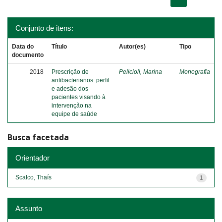
Conjunto de itens:
Data do
Título
Autor(es)
Tipo
documento
2018
Prescrição de
Pelicioli, Marina
Monografia
antibacterianos: perfil
e adesão dos
pacientes visando à
intervenção na
equipe de saúde
Busca facetada
Orientador
Scalco, Thaís
1
Assunto