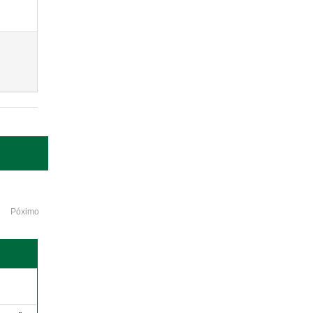
Póximo
o