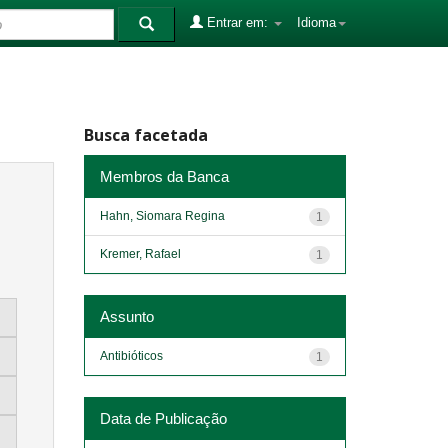
Entrar em:
Idioma
Busca facetada
Membros da Banca
Hahn, Siomara Regina
1
Kremer, Rafael
1
Assunto
Antibióticos
1
Data de Publicação