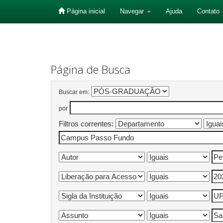
Página inicial
Navegar
Ajuda
Contato
Skip
navigation
Página de Busca
Buscar em:
por
Filtros correntes: