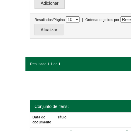
|
Resultados/Página
Ordenar registros por
Resultado 1-1 de 1.
Conjunto de itens:
Data do
Título
documento