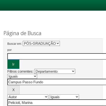
Skip
navigation
Página de Busca
Buscar em:
por
Filtros correntes: