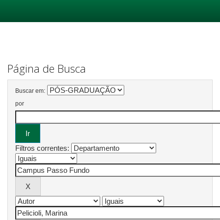
Skip
navigation
Página de Busca
Buscar em:
por
Filtros correntes: