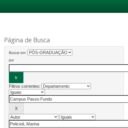
Skip
navigation
Página de Busca
Buscar em:
por
Filtros correntes: