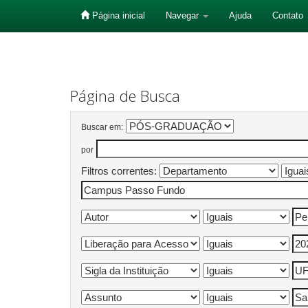
Página inicial
Navegar
Ajuda
Contato
Skip
navigation
Página de Busca
Buscar em:
por
Filtros correntes: