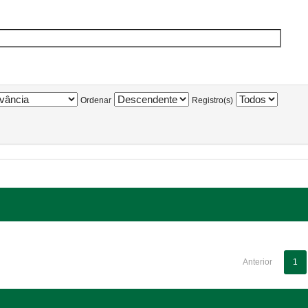
Ordenar
Registro(s)
Anterior
1