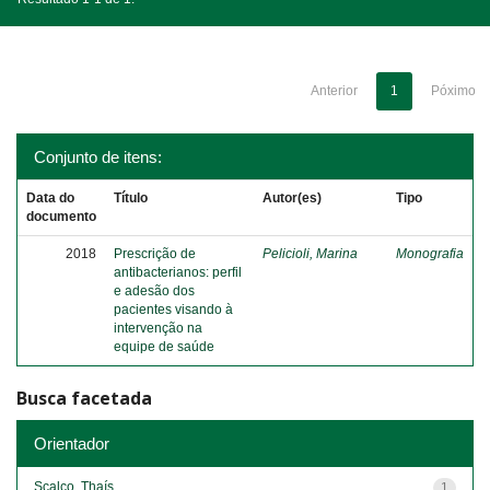
Anterior
1
Póximo
Conjunto de itens:
Data do
Título
Autor(es)
Tipo
documento
2018
Prescrição de
Pelicioli, Marina
Monografia
antibacterianos: perfil
e adesão dos
pacientes visando à
intervenção na
equipe de saúde
Busca facetada
Orientador
Scalco, Thaís
1