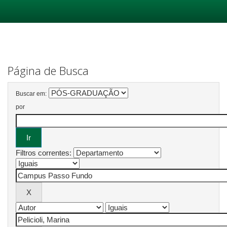
Skip
navigation
Página de Busca
Buscar em:
por
Filtros correntes: