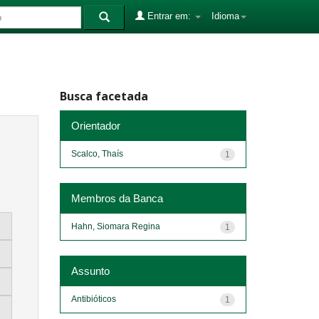
Entrar em:
Idioma
Busca facetada
Orientador
Scalco, Thaís
1
Membros da Banca
Hahn, Siomara Regina
1
Assunto
Antibióticos
1