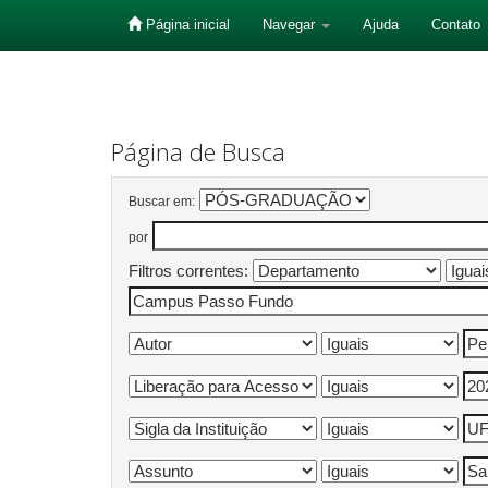
Página inicial
Navegar
Ajuda
Contato
Skip
navigation
Página de Busca
Buscar em:
por
Filtros correntes: