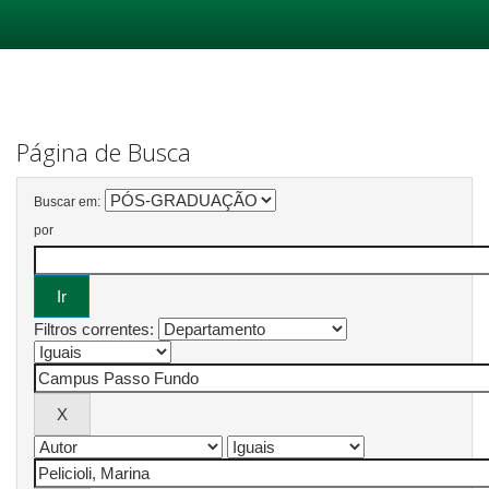
Skip
navigation
Página de Busca
Buscar em:
por
Filtros correntes: