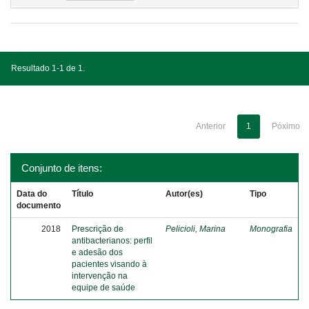
Resultado 1-1 de 1.
Anterior
1
Póximo
Conjunto de itens:
Data do
Título
Autor(es)
Tipo
documento
2018
Prescrição de
Pelicioli, Marina
Monografia
antibacterianos: perfil
e adesão dos
pacientes visando à
intervenção na
equipe de saúde