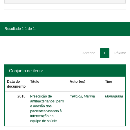
Resultado 1-1 de 1.
Anterior
1
Póximo
Conjunto de itens:
Data do
Título
Autor(es)
Tipo
documento
2018
Prescrição de
Pelicioli, Marina
Monografia
antibacterianos: perfil
e adesão dos
pacientes visando à
intervenção na
equipe de saúde