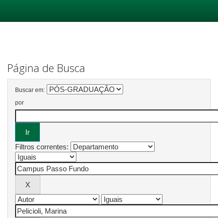
Skip
navigation
Página de Busca
Buscar em:
por
Filtros correntes: