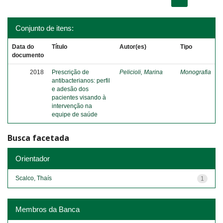
Conjunto de itens:
Data do
Título
Autor(es)
Tipo
documento
2018
Prescrição de
Pelicioli, Marina
Monografia
antibacterianos: perfil
e adesão dos
pacientes visando à
intervenção na
equipe de saúde
Busca facetada
Orientador
Scalco, Thaís
1
Membros da Banca