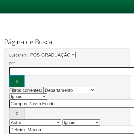
Skip
navigation
Página de Busca
Buscar em:
por
Filtros correntes: