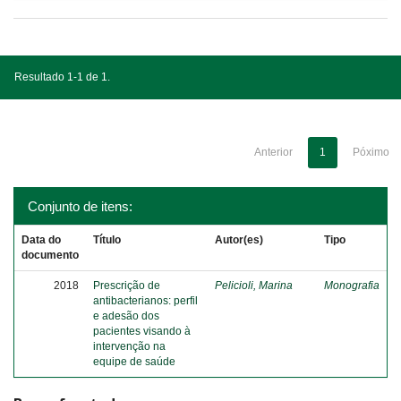
Resultado 1-1 de 1.
Anterior
1
Póximo
Conjunto de itens:
Data do
Título
Autor(es)
Tipo
documento
2018
Prescrição de
Pelicioli, Marina
Monografia
antibacterianos: perfil
e adesão dos
pacientes visando à
intervenção na
equipe de saúde