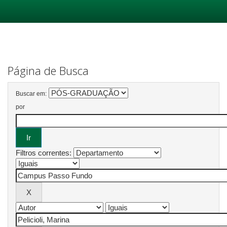
Skip
navigation
Página de Busca
Buscar em:
por
Filtros correntes: