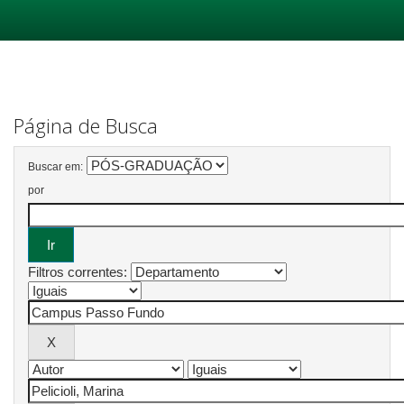
Skip
navigation
Página de Busca
Buscar em:
por
Filtros correntes: