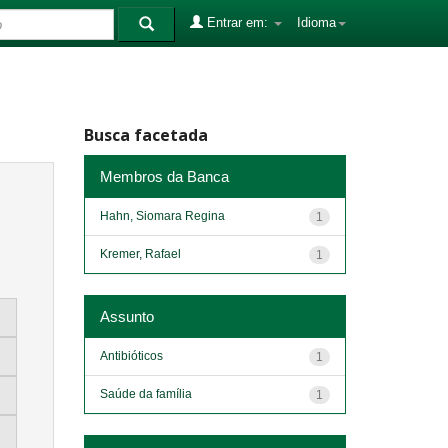
Entrar em:
Idioma
Busca facetada
Membros da Banca
Hahn, Siomara Regina
1
Kremer, Rafael
1
Assunto
Antibióticos
1
Saúde da família
1