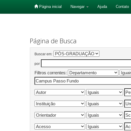
Página inicial
Navegar
Ajuda
Contato
Skip
navigation
Página de Busca
Buscar em:
por
Filtros correntes: