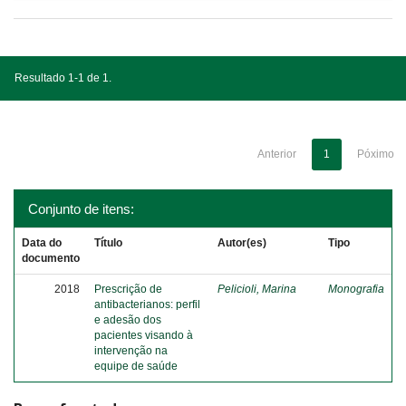
Resultado 1-1 de 1.
Anterior
1
Póximo
Conjunto de itens:
Data do
Título
Autor(es)
Tipo
documento
2018
Prescrição de
Pelicioli, Marina
Monografia
antibacterianos: perfil
e adesão dos
pacientes visando à
intervenção na
equipe de saúde